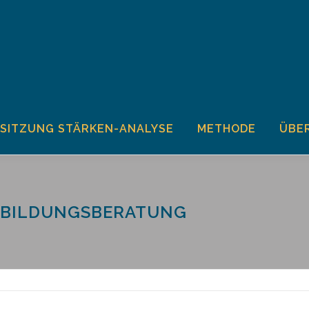
SITZUNG STÄRKEN-ANALYSE
METHODE
ÜBER
SBILDUNGSBERATUNG